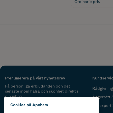
Ordinarie pris
Prenumerera på vårt nyhetsbrev
Kundservi
Få personliga erbjudanden och det
Rådgivning
senaste inom hälsa och skönhet direkt i
din inbox.
Ångerrätt 
Cookies på Apohem
Vår experti
Fyll i mailadress
Skicka