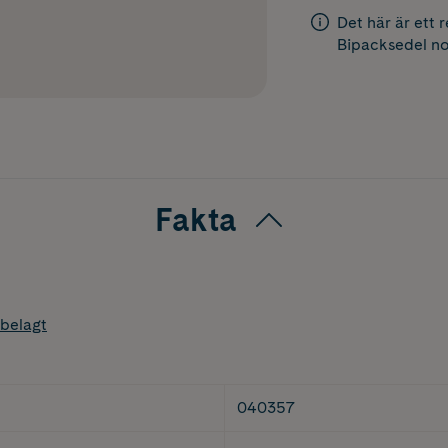
Det här är ett 
Bipacksedel
no
Fakta
belagt
040357