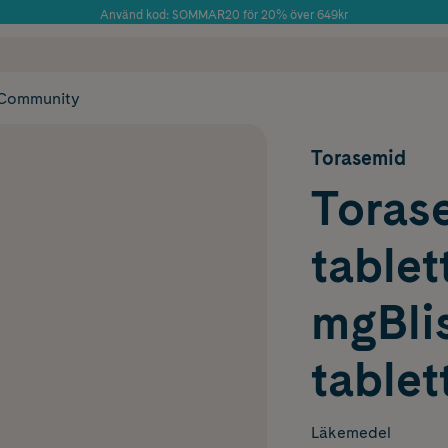
Använd kod: SOMMAR20 för 20% över 649kr
Årets Butik 2025 inom Skönhet
 frakt
✓ Rådgivning från farmaceuter & hudterapeuter
✓ Poäng på alla
Community
Torasemid
Toras
tablet
mgBlis
tablet
Läkemedel