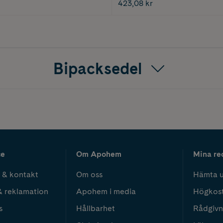
423,08 kr
Bipacksedel
ce
Om Apohem
Mina re
 & kontakt
Om oss
Hämta u
& reklamation
Apohem i media
Högkos
s
Hållbarhet
Rådgivn