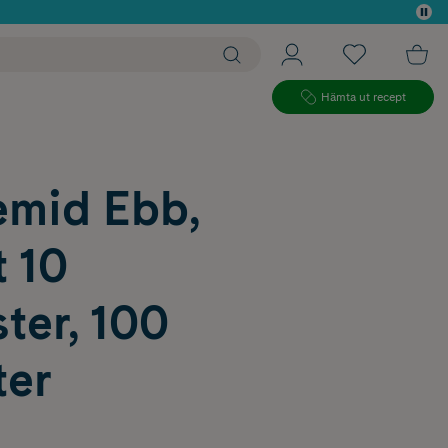
 köp*
Hämta ut recept
emid Ebb,
t 10
ter, 100
ter