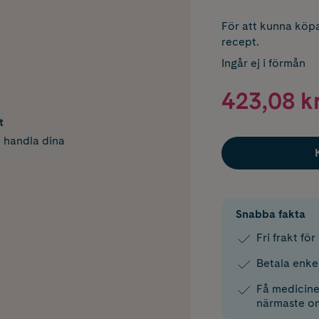
För att kunna köpa
recept.
Ingår ej i förmån
423,08 k
t
h handla dina
Snabba fakta
Fri frakt fö
Betala enke
Få medicinen
närmaste o