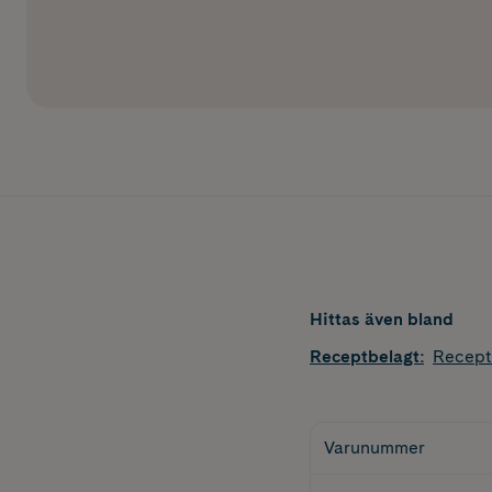
Hittas även bland
Receptbelagt
:
Recept
Varunummer