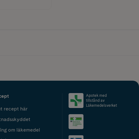
cept
Apotek med
tillstånd av
Läkemedelsverket
t recept här
tnadsskyddet
ing om läkemedel