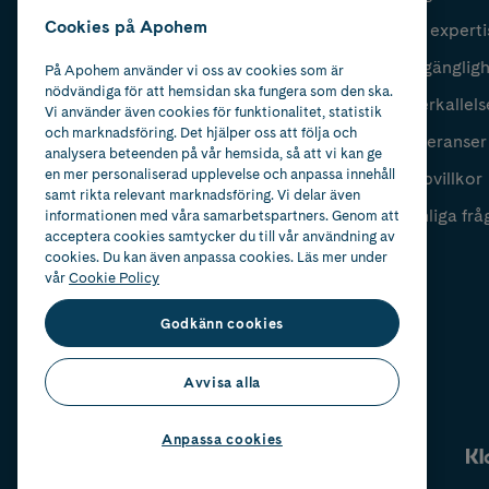
Cookies på Apohem
Vår experti
Fyll i mailadress
Skicka
Tillgänglig
På Apohem använder vi oss av cookies som är
nödvändiga för att hemsidan ska fungera som den ska.
Återkallels
Vi använder även cookies för funktionalitet, statistik
och marknadsföring. Det hjälper oss att följa och
Leveranser
analysera beteenden på vår hemsida, så att vi kan ge
en mer personaliserad upplevelse och anpassa innehåll
Köpvillkor
samt rikta relevant marknadsföring. Vi delar även
Vanliga frå
informationen med våra samarbetspartners. Genom att
acceptera cookies samtycker du till vår användning av
cookies. Du kan även anpassa cookies. Läs mer under
vår
Cookie Policy
Godkänn cookies
Avvisa alla
Anpassa cookies