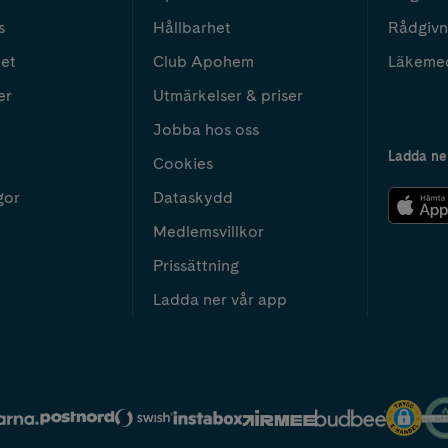
s
Hållbarhet
Rådgivn
het
Club Apohem
Läkeme
er
Utmärkelser & priser
Jobba hos oss
Ladda ne
Cookies
gor
Dataskydd
Medlemsvillkor
Prissättning
Ladda ner vår app