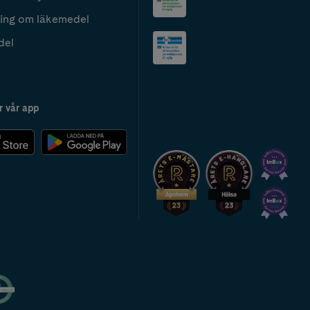
ing om läkemedel
del
r vår app
2024