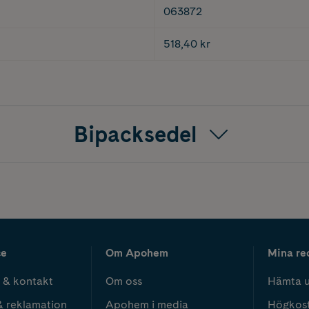
063872
518,40 kr
Bipacksedel
ce
Om Apohem
Mina re
 & kontakt
Om oss
Hämta u
& reklamation
Apohem i media
Högkos