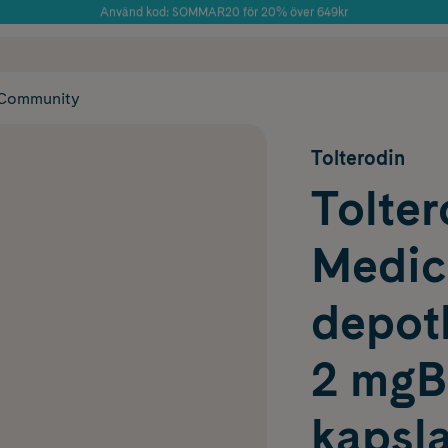
Använd kod: SOMMAR20 för 20% över 649kr
Årets Butik 2025 inom Skönhet
 frakt
✓ Rådgivning från farmaceuter & hudterapeuter
✓ Poäng på alla
Community
Tolterodin
Tolte
Medic
depot
2 mgBl
kapsla