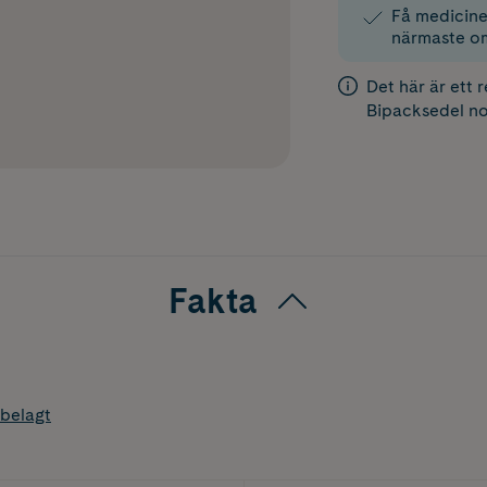
Få medicinen
närmaste o
Det här är ett 
Bipacksedel
no
Fakta
belagt