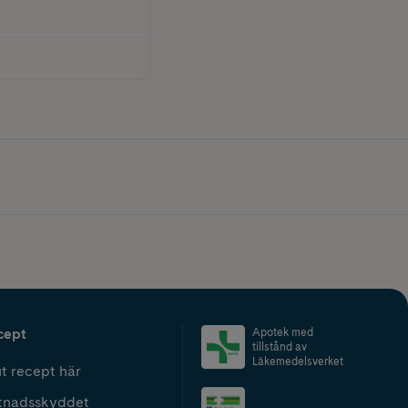
cept
Apotek med
tillstånd av
Läkemedelsverket
t recept här
tnadsskyddet