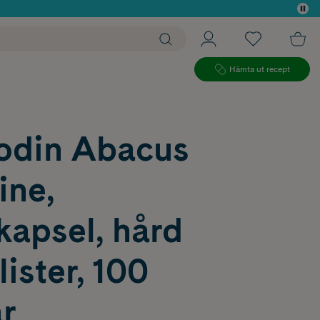
 köp*
Hämta ut recept
rodin Abacus
ine,
kapsel, hård
ister, 100
r