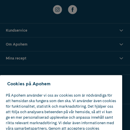
Kundservice
Om Apohem
Mina recept
Ladda ner vår app
Cookies på Apohem
På Apohem använder vi oss av cookies som är nödvändiga för
att hemsidan ska fungera som den ska. Vi använder även cookies
för funktionalitet, statistik och marknadsföring. Det hjälper oss
att följa och analysera beteenden på vår hemsida, så att vi kan
ge en mer personaliserad upplevelse och anpassa innehåll samt
Apotek med tillstånd
rikta relevant marknadsföring. Vi delar även informationen med
av Läkemedelsverket
våra samarbetspartners. Genom att acceptera cookies