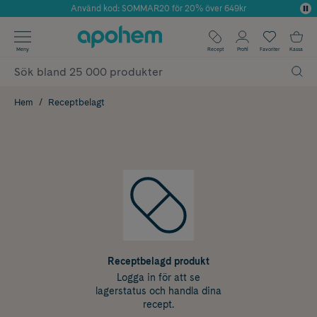
Använd kod: SOMMAR20 för 20% över 649kr
Årets Butik 2025 inom Skönhet
✓ Fri frakt
Meny
Recept
Profil
Favoriter
Kassa
✓ Rådgivning från farmaceuter & hudterapeuter
✓ Poäng på alla köp*
Hem
Receptbelagt
Receptbelagd produkt
Logga in för att se
lagerstatus och handla dina
recept.