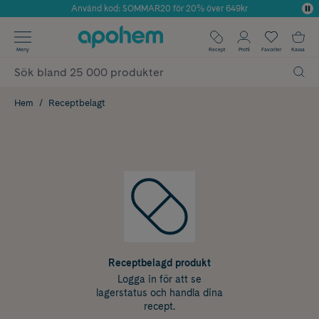
Använd kod: SOMMAR20 för 20% över 649kr
Årets Butik 2025 inom Skönhet
✓ Fri frakt
Meny
Recept
Profil
Favoriter
Kassa
✓ Rådgivning från farmaceuter & hudterapeuter
✓ Poäng på alla köp*
Hem
Receptbelagt
Receptbelagd produkt
Logga in för att se
lagerstatus och handla dina
recept.