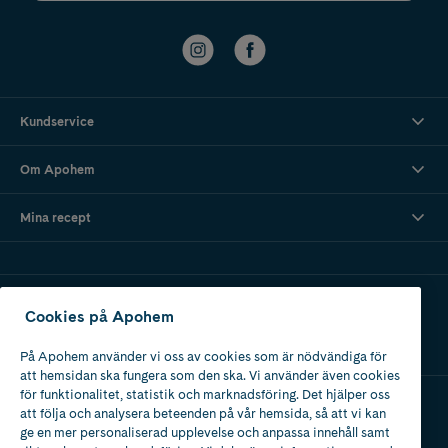
Kundservice
Om Apohem
Mina recept
Ladda ner vår app
Cookies på Apohem
På Apohem använder vi oss av cookies som är nödvändiga för
att hemsidan ska fungera som den ska. Vi använder även cookies
för funktionalitet, statistik och marknadsföring. Det hjälper oss
att följa och analysera beteenden på vår hemsida, så att vi kan
Apotek med tillstånd
ge en mer personaliserad upplevelse och anpassa innehåll samt
av Läkemedelsverket