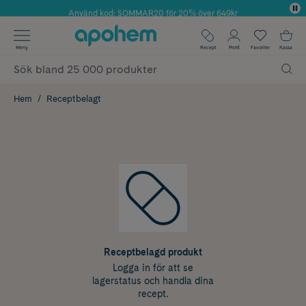
Använd kod: SOMMAR20 för 20% över 649kr
✓ Fri frakt
Meny
Recept
Profil
Favoriter
Kassa
✓ Rådgivning från farmaceuter & hudterapeuter
✓ Poäng på alla köp*
Hem
Receptbelagt
Receptbelagd produkt
Logga in för att se
lagerstatus och handla dina
recept.