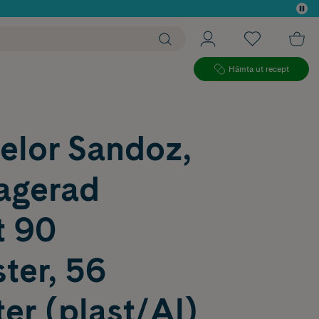
 köp*
Hämta ut recept
elor Sandoz,
ragerad
t 90
ter, 56
ter (plast/Al)