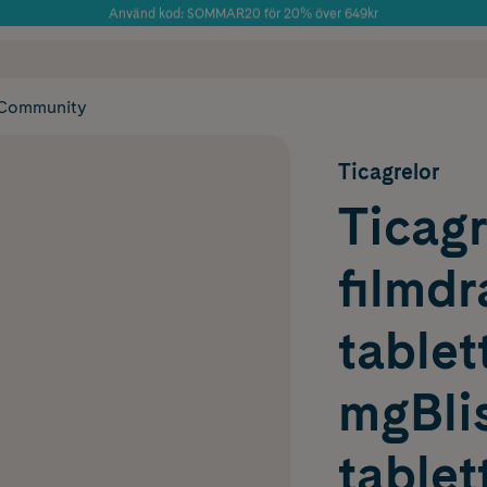
Använd kod: SOMMAR20 för 20% över 649kr
Årets Butik 2025 inom Skönhet
 frakt
✓ Rådgivning från farmaceuter & hudterapeuter
✓ Poäng på alla
Community
Ticagrelor
Ticagr
filmd
tablet
mgBlis
tablet