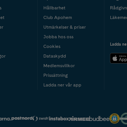
s
Hållbarhet
Rådgivn
het
Club Apohem
Läkeme
er
Utmärkelser & priser
Jobba hos oss
Ladda ne
Cookies
gor
Dataskydd
Medlemsvillkor
Prissättning
Ladda ner vår app