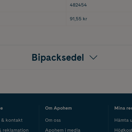
482454
91,55 kr
Bipacksedel
ce
Om Apohem
Mina re
 & kontakt
Om oss
Hämta u
& reklamation
Apohem i media
Högkos