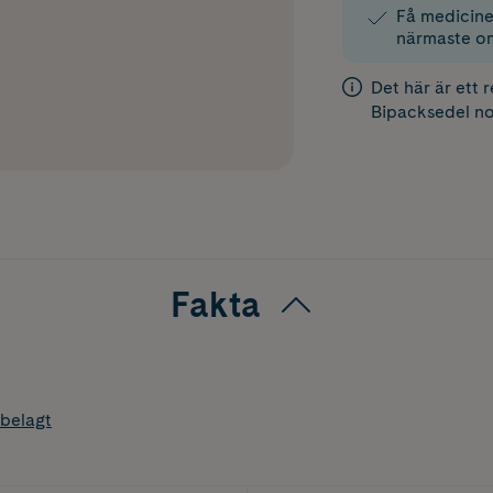
Få medicinen
närmaste o
Det här är ett 
Bipacksedel
no
Fakta
belagt