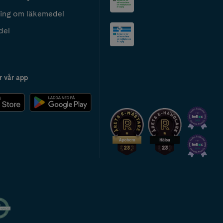
ing om läkemedel
del
r vår app
2024