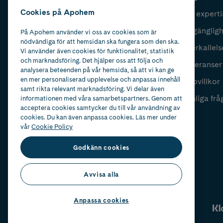
Cookies på Apohem
Vår experti
Fyll i mailadress
Skicka
Tillgänglig
På Apohem använder vi oss av cookies som är
nödvändiga för att hemsidan ska fungera som den ska.
Återkallels
Vi använder även cookies för funktionalitet, statistik
och marknadsföring. Det hjälper oss att följa och
Leveranser
analysera beteenden på vår hemsida, så att vi kan ge
en mer personaliserad upplevelse och anpassa innehåll
Köpvillkor
samt rikta relevant marknadsföring. Vi delar även
Vanliga frå
informationen med våra samarbetspartners. Genom att
acceptera cookies samtycker du till vår användning av
cookies. Du kan även anpassa cookies. Läs mer under
vår
Cookie Policy
Godkänn cookies
Avvisa alla
Anpassa cookies