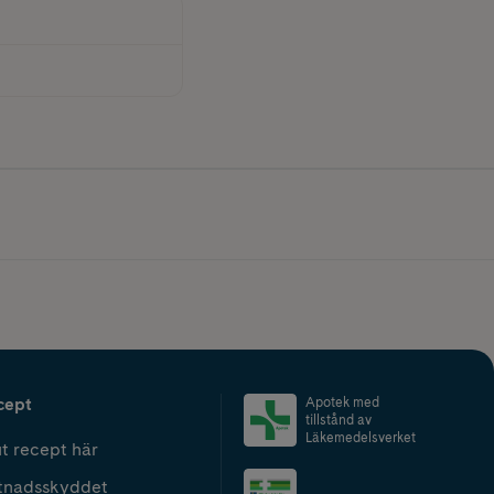
cept
Apotek med
tillstånd av
Läkemedelsverket
t recept här
tnadsskyddet