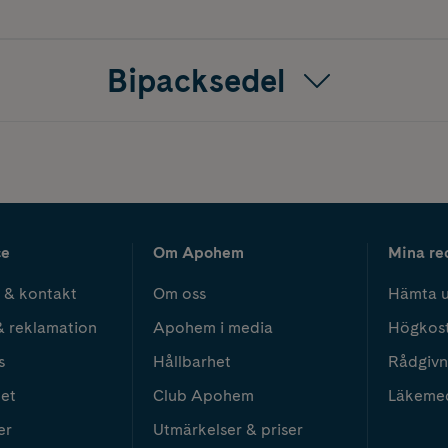
Bipacksedel
ce
Om Apohem
Mina re
 & kontakt
Om oss
Hämta u
& reklamation
Apohem i media
Högkos
s
Hållbarhet
Rådgivn
het
Club Apohem
Läkeme
er
Utmärkelser & priser