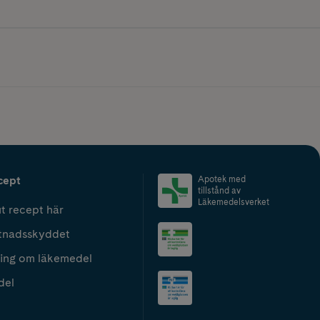
cept
Apotek med
tillstånd av
Läkemedelsverket
t recept här
tnadsskyddet
ing om läkemedel
del