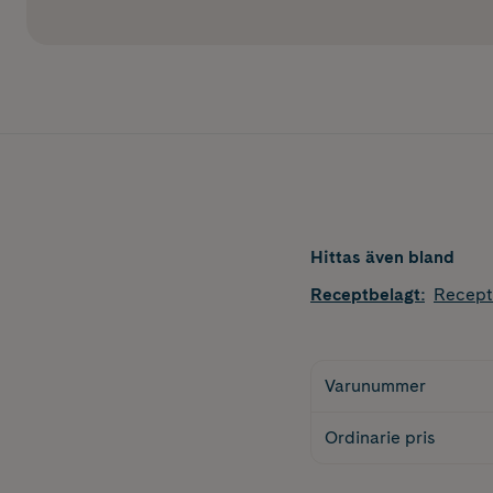
Hittas även bland
Receptbelagt
:
Recept
Varunummer
Ordinarie pris