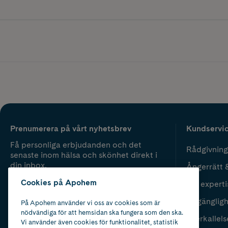
Prenumerera på vårt nyhetsbrev
Kundservi
Få personliga erbjudanden och det
Rådgivning
senaste inom hälsa och skönhet direkt i
din inbox.
Ångerrätt 
Cookies på Apohem
Vår experti
Fyll i mailadress
Skicka
Tillgänglig
På Apohem använder vi oss av cookies som är
nödvändiga för att hemsidan ska fungera som den ska.
Återkallels
Vi använder även cookies för funktionalitet, statistik