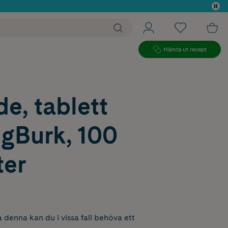
 köp*
Hämta ut recept
de, tablett
gBurk, 100
ter
 denna kan du i vissa fall behöva ett