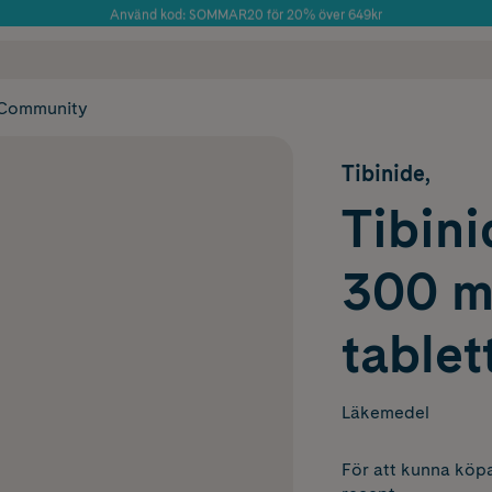
Använd kod: SOMMAR20 för 20% över 649kr
Årets Butik 2025 inom Skönhet
 frakt
✓ Rådgivning från farmaceuter & hudterapeuter
✓ Poäng på alla
Community
Tibinide,
Tibini
300 m
tablet
Läkemedel
För att kunna köpa