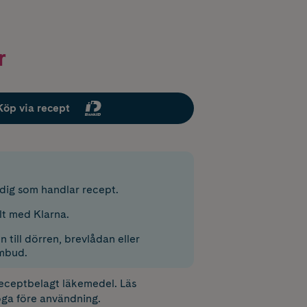
r
Köp via recept
r dig som handlar recept.
lt med Klarna.
 till dörren, brevlådan eller
mbud.
receptbelagt läkemedel. Läs
ga före användning.