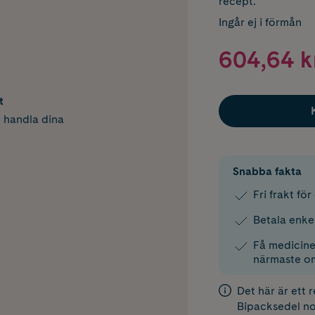
recept.
Ingår ej i förmån
604,64 k
t
h handla dina
Snabba fakta
Fri frakt fö
Betala enke
Få medicinen
närmaste o
Det här är ett 
Bipacksedel
no