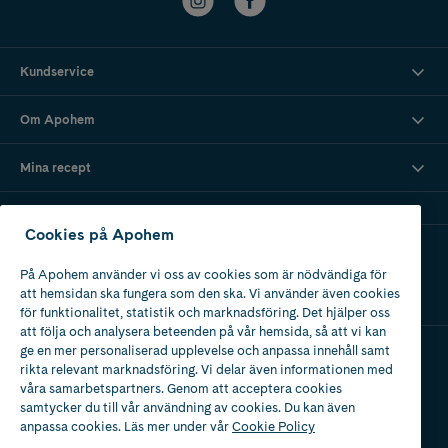
Kundservice
Om Apohem
Mina recept
Cookies på Apohem
Ladda ner vår app
På Apohem använder vi oss av cookies som är nödvändiga för
att hemsidan ska fungera som den ska. Vi använder även cookies
för funktionalitet, statistik och marknadsföring. Det hjälper oss
att följa och analysera beteenden på vår hemsida, så att vi kan
ge en mer personaliserad upplevelse och anpassa innehåll samt
rikta relevant marknadsföring. Vi delar även informationen med
Apotek med tillstånd
våra samarbetspartners. Genom att acceptera cookies
av Läkemedelsverket
samtycker du till vår användning av cookies. Du kan även
anpassa cookies. Läs mer under vår
Cookie Policy