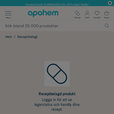
Använd kod: SOMMAR20 för 20% över 649kr
✓ Fri frakt
Meny
Recept
Profil
Favoriter
Kassa
✓ Rådgivning från farmaceuter & hudterapeuter
✓ Poäng på alla köp*
Hem
Receptbelagt
Receptbelagd produkt
Logga in för att se
lagerstatus och handla dina
recept.