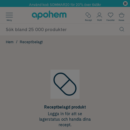
Använd kod: SOMMAR20 för 20% över 649kr
Årets Butik 2025 inom Skönhet
✓ Fri frakt
Meny
Recept
Profil
Favoriter
Kassa
✓ Rådgivning från farmaceuter & hudterapeuter
✓ Poäng på alla köp*
Hem
Receptbelagt
Receptbelagd produkt
Logga in för att se
lagerstatus och handla dina
recept.