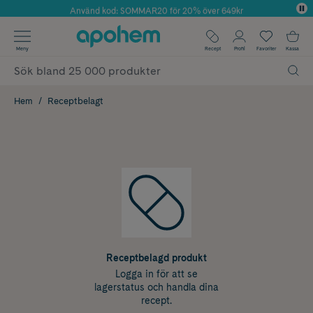
Använd kod: SOMMAR20 för 20% över 649kr
Årets Butik 2025 inom Skönhet
✓ Fri frakt
Meny
Recept
Profil
Favoriter
Kassa
✓ Rådgivning från farmaceuter & hudterapeuter
✓ Poäng på alla köp*
Hem
Receptbelagt
Receptbelagd produkt
Logga in för att se
lagerstatus och handla dina
recept.