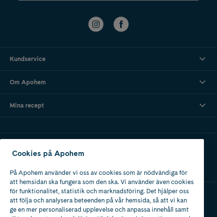
Kundservice
Om Apohem
Mina recept
Ladda ner vår app
Cookies på Apohem
På Apohem använder vi oss av cookies som är nödvändiga för
att hemsidan ska fungera som den ska. Vi använder även cookies
för funktionalitet, statistik och marknadsföring. Det hjälper oss
att följa och analysera beteenden på vår hemsida, så att vi kan
Apotek med tillstånd
ge en mer personaliserad upplevelse och anpassa innehåll samt
av Läkemedelsverket