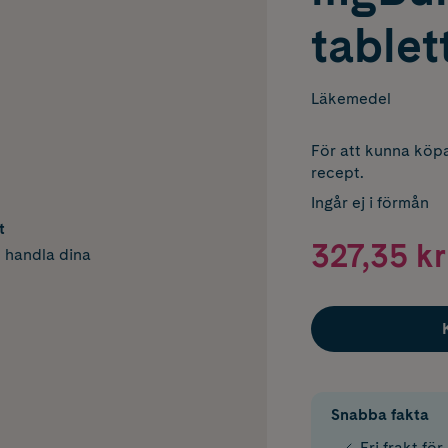
tablet
Läkemedel
För att kunna köpa
recept.
Ingår ej i förmån
t
327,35 kr
h handla dina
Snabba fakta
Fri frakt fö