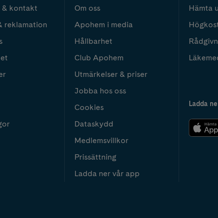
 & kontakt
Om oss
Hämta u
& reklamation
Apohem i media
Högkos
s
Hållbarhet
Rådgivn
het
Club Apohem
Läkeme
er
Utmärkelser & priser
Jobba hos oss
Ladda ne
Cookies
gor
Dataskydd
Medlemsvillkor
Prissättning
Ladda ner vår app