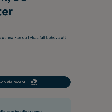
ter
 denna kan du i vissa fall behöva ett
Köp via recept
r dig som handlar recept.