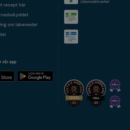
Läkemedelsverket
t recept här
tnadsskyddet
ing om läkemedel
del
r vår app
2024