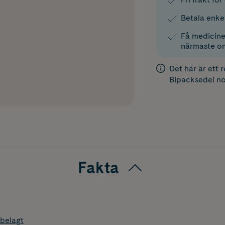
Betala enke
Få medicinen
närmaste o
Det här är ett 
Bipacksedel
no
Fakta
belagt