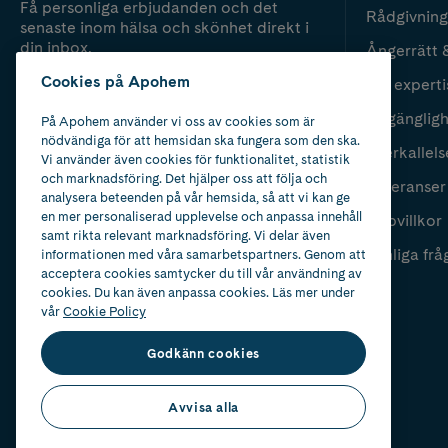
Få personliga erbjudanden och det
Rådgivning
senaste inom hälsa och skönhet direkt i
din inbox.
Ångerrätt 
Cookies på Apohem
Vår experti
Fyll i mailadress
Skicka
Tillgänglig
På Apohem använder vi oss av cookies som är
nödvändiga för att hemsidan ska fungera som den ska.
Återkallels
Vi använder även cookies för funktionalitet, statistik
och marknadsföring. Det hjälper oss att följa och
Leveranser
analysera beteenden på vår hemsida, så att vi kan ge
en mer personaliserad upplevelse och anpassa innehåll
Köpvillkor
samt rikta relevant marknadsföring. Vi delar även
Vanliga frå
informationen med våra samarbetspartners. Genom att
acceptera cookies samtycker du till vår användning av
cookies. Du kan även anpassa cookies. Läs mer under
vår
Cookie Policy
Godkänn cookies
Avvisa alla