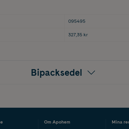
095495
327,35 kr
Bipacksedel
ce
Om Apohem
Mina re