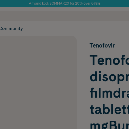
Använd kod: SOMMAR20 för 20% över 649kr
Årets Butik 2025 inom Skönhet
 frakt
✓ Rådgivning från farmaceuter & hudterapeuter
✓ Poäng på alla
Community
Tenofovir
Tenofo
disop
filmd
tablet
mgBur