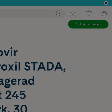
 köp*
Hämta ut recept
vir
roxil STADA,
ragerad
t 245
k, 30