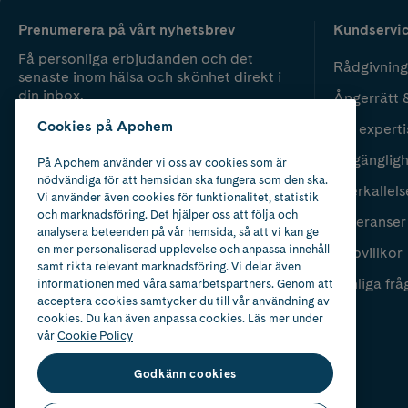
Prenumerera på vårt nyhetsbrev
Kundservi
Få personliga erbjudanden och det
Rådgivning
senaste inom hälsa och skönhet direkt i
din inbox.
Ångerrätt 
Cookies på Apohem
Vår experti
Fyll i mailadress
Skicka
Tillgänglig
På Apohem använder vi oss av cookies som är
nödvändiga för att hemsidan ska fungera som den ska.
Återkallels
Vi använder även cookies för funktionalitet, statistik
och marknadsföring. Det hjälper oss att följa och
Leveranser
analysera beteenden på vår hemsida, så att vi kan ge
en mer personaliserad upplevelse och anpassa innehåll
Köpvillkor
samt rikta relevant marknadsföring. Vi delar även
Vanliga frå
informationen med våra samarbetspartners. Genom att
acceptera cookies samtycker du till vår användning av
cookies. Du kan även anpassa cookies. Läs mer under
vår
Cookie Policy
Godkänn cookies