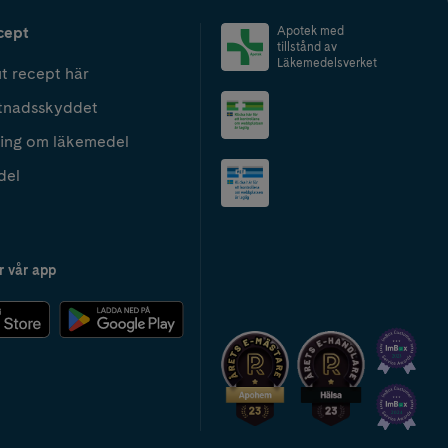
cept
Apotek med
tillstånd av
Läkemedelsverket
t recept här
tnadsskyddet
ing om läkemedel
del
r vår app
2024