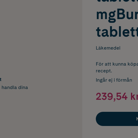
mgBur
tablet
Läkemedel
För att kunna köpa
recept.
t
Ingår ej i förmån
h handla dina
239,54 k