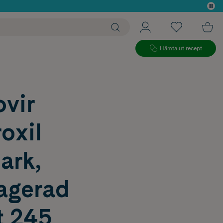
 köp*
Hämta ut recept
vir
oxil
ark,
ragerad
t 245