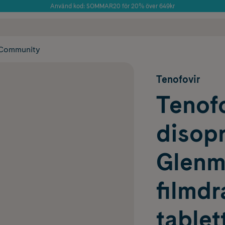
Använd kod: SOMMAR20 för 20% över 649kr
Årets Butik 2025 inom Skönhet
 frakt
✓ Rådgivning från farmaceuter & hudterapeuter
✓ Poäng på alla
Community
Tenofovir
Tenofo
disopr
Glenm
filmd
tablet