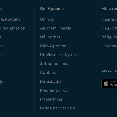
ce
Om Apohem
Mina re
 & kontakt
Om oss
Hämta u
& reklamation
Apohem i media
Högkos
s
Hållbarhet
Rådgivn
het
Club Apohem
Läkeme
er
Utmärkelser & priser
Jobba hos oss
Ladda ne
Cookies
gor
Dataskydd
Medlemsvillkor
Prissättning
Ladda ner vår app