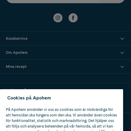
Kundservice
Om Apohem
Mina recept
Ladda ner vår app
Cookies på Apohem
På Apohem använder vi oss av cookies som är nödvändiga för
att hemsidan ska fungera som den ska. Vi använder även cookies
för funktionalitet, statistik och marknadsföring. Det hjälper oss
att följa och analysera beteenden på vår hemsida, så att vi kan
Apotek med tillstånd