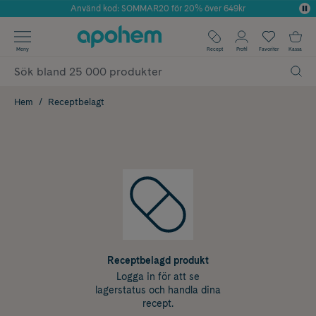
Använd kod: SOMMAR20 för 20% över 649kr
Årets Butik 2025 inom Skönhet
✓ Fri frakt
Meny
Recept
Profil
Favoriter
Kassa
✓ Rådgivning från farmaceuter & hudterapeuter
✓ Poäng på alla köp*
Hem
Receptbelagt
Receptbelagd produkt
Logga in för att se
lagerstatus och handla dina
recept.