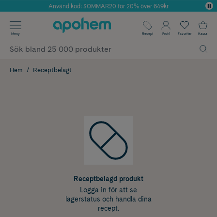
Använd kod: SOMMAR20 för 20% över 649kr
Årets Butik 2025 inom Skönhet
✓ Fri frakt
Meny
Recept
Profil
Favoriter
Kassa
✓ Rådgivning från farmaceuter & hudterapeuter
✓ Poäng på alla köp*
Hem
Receptbelagt
Receptbelagd produkt
Logga in för att se
lagerstatus och handla dina
recept.