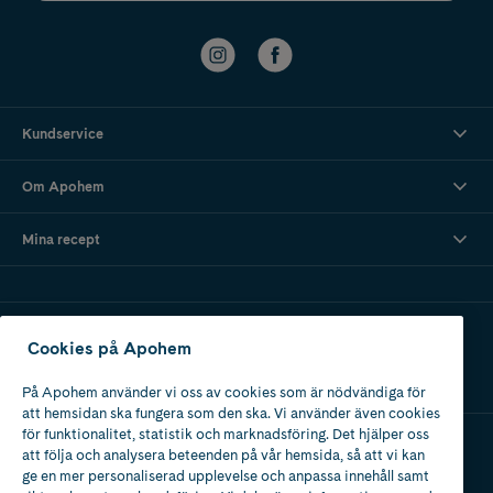
Kundservice
Om Apohem
Mina recept
Ladda ner vår app
Cookies på Apohem
På Apohem använder vi oss av cookies som är nödvändiga för
att hemsidan ska fungera som den ska. Vi använder även cookies
för funktionalitet, statistik och marknadsföring. Det hjälper oss
att följa och analysera beteenden på vår hemsida, så att vi kan
Apotek med tillstånd
ge en mer personaliserad upplevelse och anpassa innehåll samt
av Läkemedelsverket