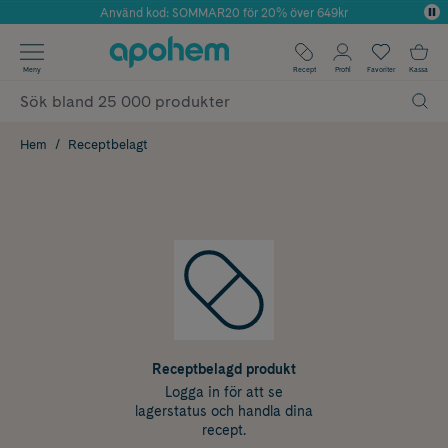
Använd kod: SOMMAR20 för 20% över 649kr
Årets Butik 2025 inom Skönhet
✓ Fri frakt
Meny
Recept
Profil
Favoriter
Kassa
✓ Rådgivning från farmaceuter & hudterapeuter
✓ Poäng på alla köp*
Hem
Receptbelagt
Receptbelagd produkt
Logga in för att se
lagerstatus och handla dina
recept.