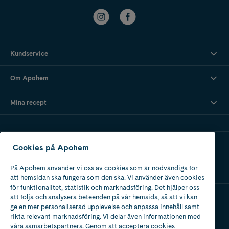
Kundservice
Om Apohem
Mina recept
Ladda ner vår app
Cookies på Apohem
På Apohem använder vi oss av cookies som är nödvändiga för
att hemsidan ska fungera som den ska. Vi använder även cookies
för funktionalitet, statistik och marknadsföring. Det hjälper oss
att följa och analysera beteenden på vår hemsida, så att vi kan
ge en mer personaliserad upplevelse och anpassa innehåll samt
Apotek med tillstånd
rikta relevant marknadsföring. Vi delar även informationen med
av Läkemedelsverket
våra samarbetspartners. Genom att acceptera cookies