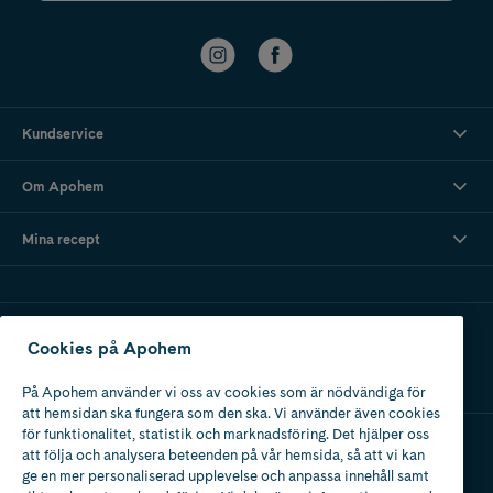
Kundservice
Om Apohem
Mina recept
Ladda ner vår app
Cookies på Apohem
På Apohem använder vi oss av cookies som är nödvändiga för
att hemsidan ska fungera som den ska. Vi använder även cookies
för funktionalitet, statistik och marknadsföring. Det hjälper oss
att följa och analysera beteenden på vår hemsida, så att vi kan
Apotek med tillstånd
ge en mer personaliserad upplevelse och anpassa innehåll samt
av Läkemedelsverket