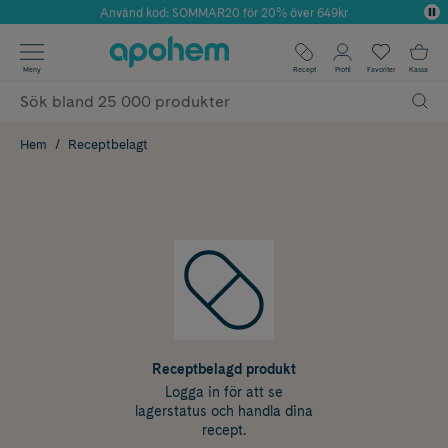
Använd kod: SOMMAR20 för 20% över 649kr
Årets Butik 2025 inom Skönhet
✓ Fri frakt
Meny
Recept
Profil
Favoriter
Kassa
✓ Rådgivning från farmaceuter & hudterapeuter
✓ Poäng på alla köp*
Hem
Receptbelagt
Receptbelagd produkt
Logga in för att se
lagerstatus och handla dina
recept.