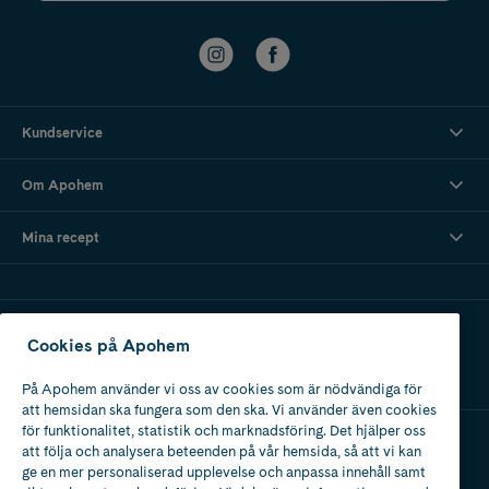
Kundservice
Om Apohem
Mina recept
Ladda ner vår app
Cookies på Apohem
På Apohem använder vi oss av cookies som är nödvändiga för
att hemsidan ska fungera som den ska. Vi använder även cookies
för funktionalitet, statistik och marknadsföring. Det hjälper oss
att följa och analysera beteenden på vår hemsida, så att vi kan
Apotek med tillstånd
ge en mer personaliserad upplevelse och anpassa innehåll samt
av Läkemedelsverket