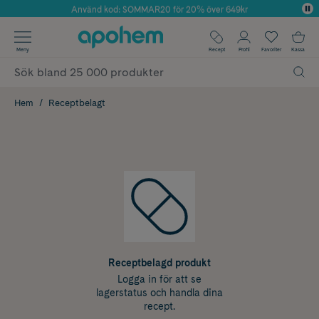
Använd kod: SOMMAR20 för 20% över 649kr
Årets Butik 2025 inom Skönhet
✓ Fri frakt
Meny
Recept
Profil
Favoriter
Kassa
✓ Rådgivning från farmaceuter & hudterapeuter
✓ Poäng på alla köp*
Hem
Receptbelagt
Receptbelagd produkt
Logga in för att se
lagerstatus och handla dina
recept.