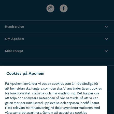
Kundservice
Om Apohem
Mina recept
Ladda ner vår app
Cookies på Apohem
På Apohem använder vi oss av cookies som är nödvändiga för
att hemsidan ska fungera som den ska. Vi använder även cookies
för funktionalitet, statistik och marknadsföring. Det hjälper oss
att följa och analysera beteenden på vår hemsida, så att vi kan
ge en mer personaliserad upplevelse och anpassa innehåll samt
Apotek med tillstånd
rikta relevant marknadsföring. Vi delar även informationen med
av Läkemedelsverket
våra samarbetspartners. Genom att acceptera cookies