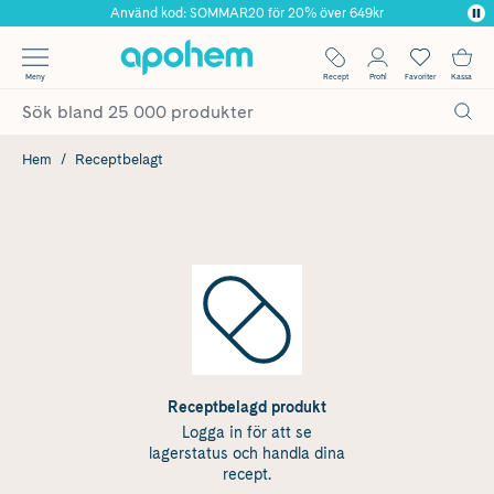
Använd kod: SOMMAR20 för 20% över 649kr
Årets Butik 2025 inom Skönhet
✓ Fri frakt
Meny
Recept
Profil
Favoriter
Kassa
✓ Rådgivning från farmaceuter & hudterapeuter
✓ Poäng på alla köp*
Hem
Receptbelagt
Receptbelagd produkt
Logga in för att se
lagerstatus och handla dina
recept.