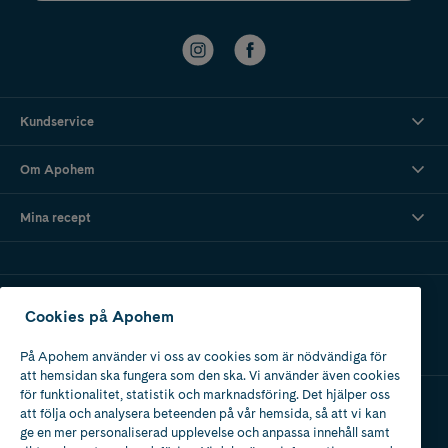
Kundservice
Om Apohem
Mina recept
Ladda ner vår app
Cookies på Apohem
På Apohem använder vi oss av cookies som är nödvändiga för
att hemsidan ska fungera som den ska. Vi använder även cookies
för funktionalitet, statistik och marknadsföring. Det hjälper oss
att följa och analysera beteenden på vår hemsida, så att vi kan
Apotek med tillstånd
ge en mer personaliserad upplevelse och anpassa innehåll samt
av Läkemedelsverket