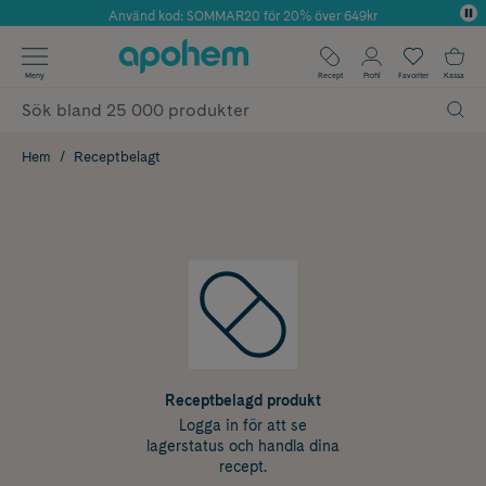
Använd kod: SOMMAR20 för 20% över 649kr
Årets Butik 2025 inom Skönhet
✓ Fri frakt
Meny
Recept
Profil
Favoriter
Kassa
✓ Rådgivning från farmaceuter & hudterapeuter
✓ Poäng på alla köp*
Hem
Receptbelagt
Receptbelagd produkt
Logga in för att se
lagerstatus och handla dina
recept.