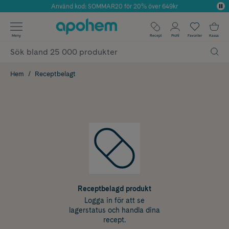
Använd kod: SOMMAR20 för 20% över 649kr
Årets Butik 2025 inom Skönhet
✓ Fri frakt
Meny
Recept
Profil
Favoriter
Kassa
✓ Rådgivning från farmaceuter & hudterapeuter
✓ Poäng på alla köp*
Hem
Receptbelagt
Receptbelagd produkt
Logga in för att se
lagerstatus och handla dina
recept.