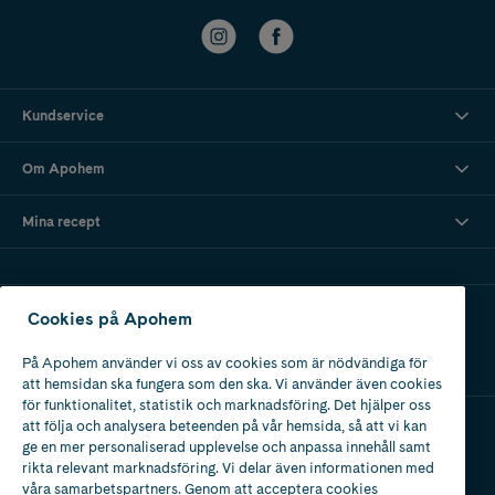
Kundservice
Om Apohem
Mina recept
Ladda ner vår app
Cookies på Apohem
På Apohem använder vi oss av cookies som är nödvändiga för
att hemsidan ska fungera som den ska. Vi använder även cookies
för funktionalitet, statistik och marknadsföring. Det hjälper oss
att följa och analysera beteenden på vår hemsida, så att vi kan
ge en mer personaliserad upplevelse och anpassa innehåll samt
Apotek med tillstånd
rikta relevant marknadsföring. Vi delar även informationen med
av Läkemedelsverket
våra samarbetspartners. Genom att acceptera cookies