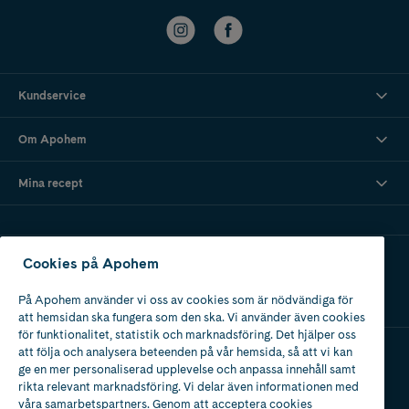
Kundservice
Om Apohem
Mina recept
Ladda ner vår app
Cookies på Apohem
På Apohem använder vi oss av cookies som är nödvändiga för
att hemsidan ska fungera som den ska. Vi använder även cookies
för funktionalitet, statistik och marknadsföring. Det hjälper oss
att följa och analysera beteenden på vår hemsida, så att vi kan
ge en mer personaliserad upplevelse och anpassa innehåll samt
Apotek med tillstånd
rikta relevant marknadsföring. Vi delar även informationen med
av Läkemedelsverket
våra samarbetspartners. Genom att acceptera cookies