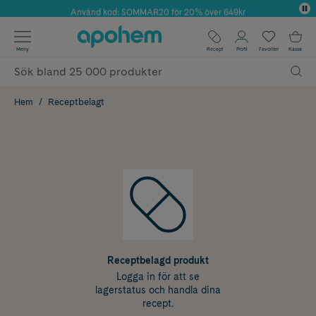
Använd kod: SOMMAR20 för 20% över 649kr
Årets Butik 2025 inom Skönhet
✓ Fri frakt
Meny
Recept
Profil
Favoriter
Kassa
✓ Rådgivning från farmaceuter & hudterapeuter
✓ Poäng på alla köp*
Hem
Receptbelagt
Receptbelagd produkt
Logga in för att se
lagerstatus och handla dina
recept.