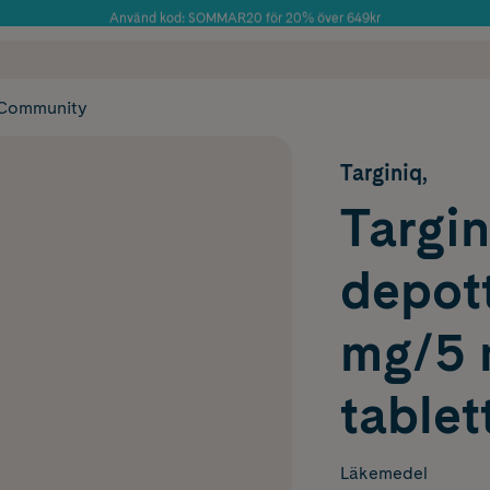
Använd kod: SOMMAR20 för 20% över 649kr
Årets Butik 2025 inom Skönhet
 frakt
✓ Rådgivning från farmaceuter & hudterapeuter
✓ Poäng på alla
Community
Targiniq,
Targin
depott
mg/5 m
tablet
Läkemedel