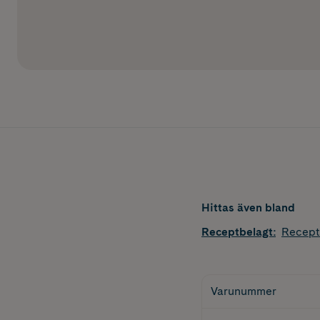
Hittas även bland
Receptbelagt
:
Recept
Varunummer