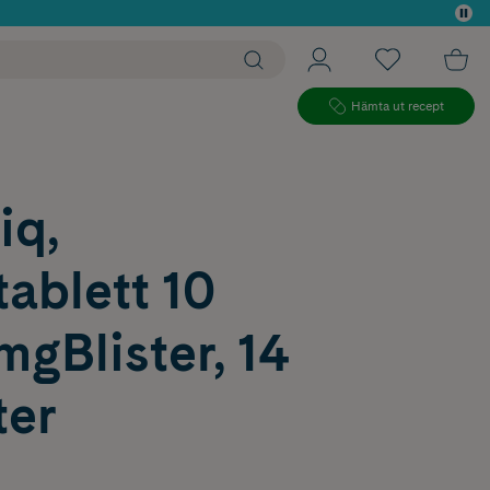
 köp*
Hämta ut recept
iq,
ablett 10
gBlister, 14
ter