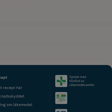
cept
Apotek med
tillstånd av
Läkemedelsverket
t recept här
tnadsskyddet
ing om läkemedel