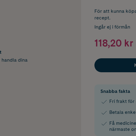
För att kunna köpa
recept.
Ingår ej i förmån
118,20 kr
t
h handla dina
Snabba fakta
Fri frakt fö
Betala enke
Få medicinen
närmaste o