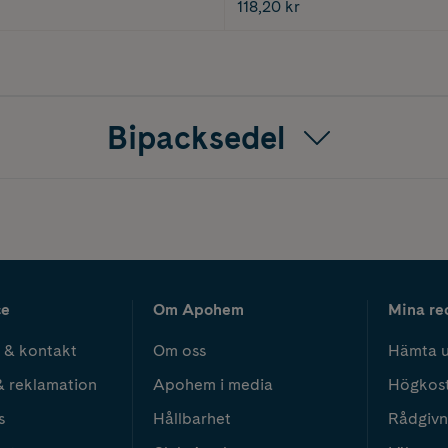
118,20 kr
Bipacksedel
ce
Om Apohem
Mina re
 & kontakt
Om oss
Hämta u
& reklamation
Apohem i media
Högkos
s
Hållbarhet
Rådgivn