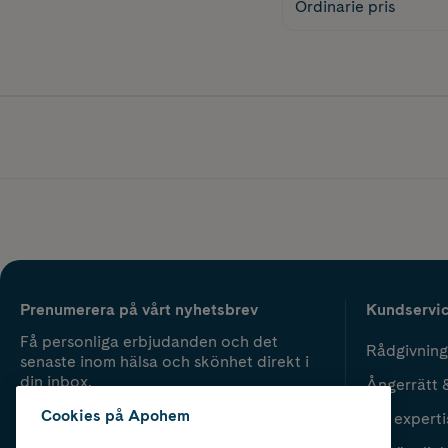
Ordinarie pris
Prenumerera på vårt nyhetsbrev
Kundservi
Få personliga erbjudanden och det
Rådgivning
senaste inom hälsa och skönhet direkt i
din inbox.
Ångerrätt 
Cookies på Apohem
Vår experti
Fyll i mailadress
Skicka