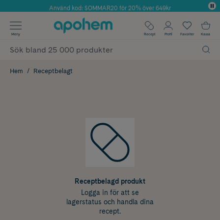
Använd kod: SOMMAR20 för 20% över 649kr
Årets Butik 2025 inom Skönhet
✓ Fri frakt
Meny
Recept
Profil
Favoriter
Kassa
✓ Rådgivning från farmaceuter & hudterapeuter
✓ Poäng på alla köp*
Hem
Receptbelagt
Receptbelagd produkt
Logga in för att se
lagerstatus och handla dina
recept.