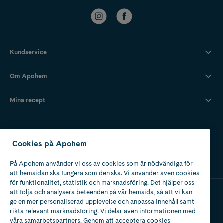
Kundservice
Om Apohem
Mina recept
Ladda ner vår app
Cookies på Apohem
På Apohem använder vi oss av cookies som är nödvändiga för
att hemsidan ska fungera som den ska. Vi använder även cookies
för funktionalitet, statistik och marknadsföring. Det hjälper oss
att följa och analysera beteenden på vår hemsida, så att vi kan
ge en mer personaliserad upplevelse och anpassa innehåll samt
Apotek med tillstånd
rikta relevant marknadsföring. Vi delar även informationen med
av Läkemedelsverket
våra samarbetspartners. Genom att acceptera cookies