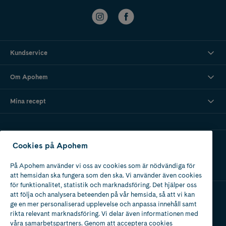
Kundservice
Om Apohem
Mina recept
Ladda ner vår app
Cookies på Apohem
På Apohem använder vi oss av cookies som är nödvändiga för
att hemsidan ska fungera som den ska. Vi använder även cookies
för funktionalitet, statistik och marknadsföring. Det hjälper oss
att följa och analysera beteenden på vår hemsida, så att vi kan
ge en mer personaliserad upplevelse och anpassa innehåll samt
Apotek med tillstånd
rikta relevant marknadsföring. Vi delar även informationen med
av Läkemedelsverket
våra samarbetspartners. Genom att acceptera cookies