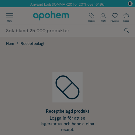
Använd kod: SOMMAR20 för 20% över 649kr
Årets Butik 2025 inom Skönhet
✓ Fri frakt
Meny
Recept
Profil
Favoriter
Kassa
✓ Rådgivning från farmaceuter & hudterapeuter
✓ Poäng på alla köp*
Hem
Receptbelagt
Receptbelagd produkt
Logga in för att se
lagerstatus och handla dina
recept.