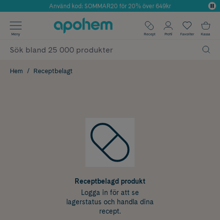
Använd kod: SOMMAR20 för 20% över 649kr
Årets Butik 2025 inom Skönhet
✓ Fri frakt
Meny
Recept
Profil
Favoriter
Kassa
✓ Rådgivning från farmaceuter & hudterapeuter
✓ Poäng på alla köp*
Hem
Receptbelagt
Receptbelagd produkt
Logga in för att se
lagerstatus och handla dina
recept.