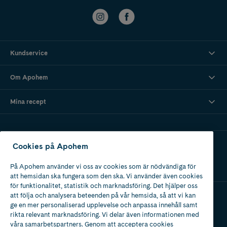
Kundservice
Om Apohem
Mina recept
Ladda ner vår app
Cookies på Apohem
På Apohem använder vi oss av cookies som är nödvändiga för
att hemsidan ska fungera som den ska. Vi använder även cookies
för funktionalitet, statistik och marknadsföring. Det hjälper oss
att följa och analysera beteenden på vår hemsida, så att vi kan
ge en mer personaliserad upplevelse och anpassa innehåll samt
Apotek med tillstånd
rikta relevant marknadsföring. Vi delar även informationen med
av Läkemedelsverket
våra samarbetspartners. Genom att acceptera cookies