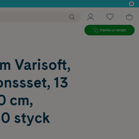
 köp*
Hämta ut recept
 Varisoft,
onssset, 13
 cm,
10 styck