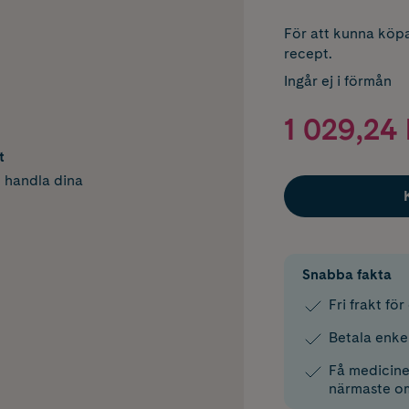
För att kunna köpa
recept.
Ingår ej i förmån
1 029,24 
t
h handla dina
Snabba fakta
Fri frakt fö
Betala enke
Få medicinen
närmaste o