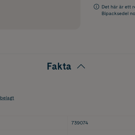
Det här är ett 
Bipacksedel
no
Fakta
belagt
739074