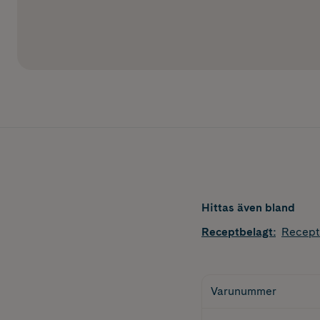
Hittas även bland
Receptbelagt
:
Recept
Varunummer