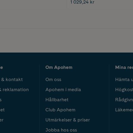
1 029,24 kr
ce
Om Apohem
Mina re
 & kontakt
Om oss
Hämta u
& reklamation
Apohem i media
Högkos
s
Hållbarhet
Rådgivn
het
Club Apohem
Läkeme
er
Utmärkelser & priser
Jobba hos oss