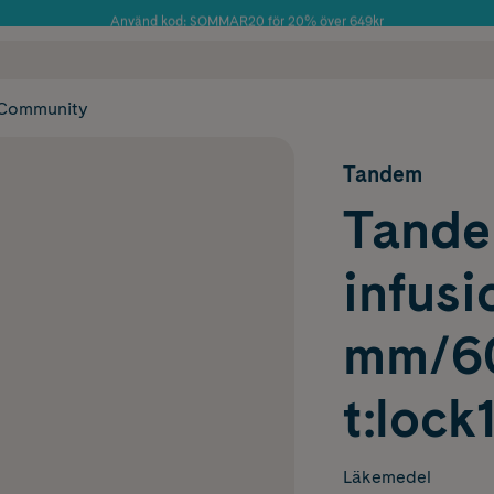
Använd kod: SOMMAR20 för 20% över 649kr
Årets Butik 2025 inom Skönhet
 frakt
✓ Rådgivning från farmaceuter & hudterapeuter
✓ Poäng på alla
Community
Tandem
Tandem
infusi
mm/60
t:lock
Läkemedel