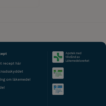
cept
Apotek med
tillstånd av
Läkemedelsverket
t recept här
tnadsskyddet
ing om läkemedel
del