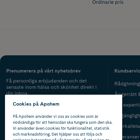
Ordinarie pris
Prenumerera på vårt nyhetsbrev
Kundservi
Få personliga erbjudanden och det
Rådgivning
senaste inom hälsa och skönhet direkt i
din inbox.
Ångerrätt 
Cookies på Apohem
Vår experti
Fyll i mailadress
Skicka
Tillgänglig
På Apohem använder vi oss av cookies som är
nödvändiga för att hemsidan ska fungera som den ska.
Återkallels
Vi använder även cookies för funktionalitet, statistik
och marknadsföring. Det hjälper oss att följa och
Leveranser