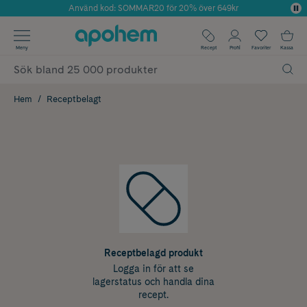
Använd kod: SOMMAR20 för 20% över 649kr
Årets Butik 2025 inom Skönhet
✓ Fri frakt
Meny
Recept
Profil
Favoriter
Kassa
✓ Rådgivning från farmaceuter & hudterapeuter
✓ Poäng på alla köp*
Hem
Receptbelagt
Receptbelagd produkt
Logga in för att se
lagerstatus och handla dina
recept.