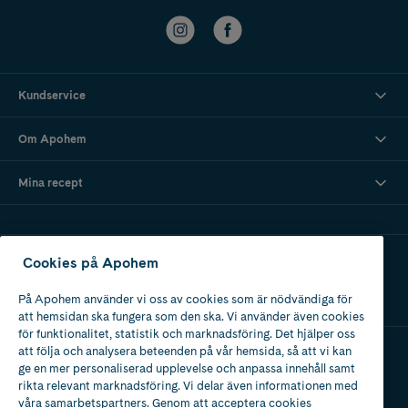
Kundservice
Om Apohem
Mina recept
Ladda ner vår app
Cookies på Apohem
På Apohem använder vi oss av cookies som är nödvändiga för
att hemsidan ska fungera som den ska. Vi använder även cookies
för funktionalitet, statistik och marknadsföring. Det hjälper oss
att följa och analysera beteenden på vår hemsida, så att vi kan
ge en mer personaliserad upplevelse och anpassa innehåll samt
Apotek med tillstånd
rikta relevant marknadsföring. Vi delar även informationen med
av Läkemedelsverket
våra samarbetspartners. Genom att acceptera cookies