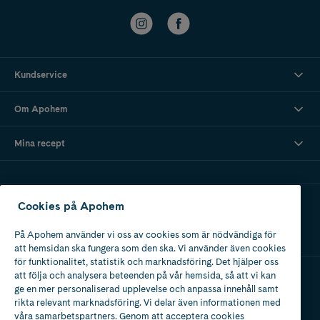
Kundservice
Om Apohem
Mina recept
Ladda ner vår app
Cookies på Apohem
På Apohem använder vi oss av cookies som är nödvändiga för
att hemsidan ska fungera som den ska. Vi använder även cookies
för funktionalitet, statistik och marknadsföring. Det hjälper oss
att följa och analysera beteenden på vår hemsida, så att vi kan
ge en mer personaliserad upplevelse och anpassa innehåll samt
Apotek med tillstånd
rikta relevant marknadsföring. Vi delar även informationen med
av Läkemedelsverket
våra samarbetspartners. Genom att acceptera cookies