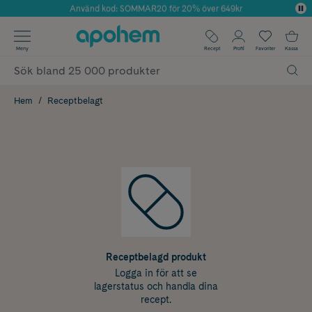
Använd kod: SOMMAR20 för 20% över 649kr
Årets Butik 2025 inom Skönhet
✓ Fri frakt
Meny
Recept
Profil
Favoriter
Kassa
✓ Rådgivning från farmaceuter & hudterapeuter
✓ Poäng på alla köp*
Hem
Receptbelagt
Receptbelagd produkt
Logga in för att se
lagerstatus och handla dina
recept.