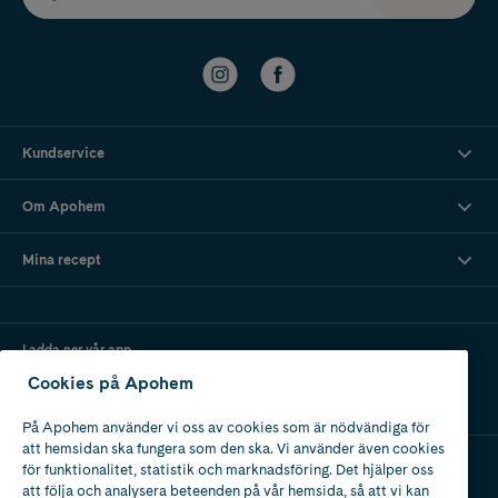
Kundservice
Om Apohem
Mina recept
Ladda ner vår app
Cookies på Apohem
På Apohem använder vi oss av cookies som är nödvändiga för
att hemsidan ska fungera som den ska. Vi använder även cookies
för funktionalitet, statistik och marknadsföring. Det hjälper oss
att följa och analysera beteenden på vår hemsida, så att vi kan
Apotek med tillstånd