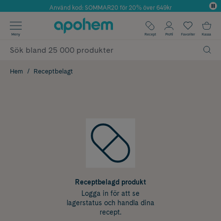
Använd kod: SOMMAR20 för 20% över 649kr
Årets Butik 2025 inom Skönhet
✓ Fri frakt
Meny
Recept
Profil
Favoriter
Kassa
✓ Rådgivning från farmaceuter & hudterapeuter
✓ Poäng på alla köp*
Hem
Receptbelagt
Receptbelagd produkt
Logga in för att se
lagerstatus och handla dina
recept.