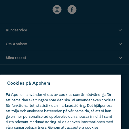
Kundservice
Om Apohem
Mina recept
Ladda ner vår app
Cookies på Apohem
På Apohem använder vi oss av cookies som är nödvändiga för
att hemsidan ska fungera som den ska. Vi använder även cookies
för funktionalitet, statistik och marknadsföring. Det hjälper oss
att följa och analysera beteenden på vår hemsida, så att vi kan
ge en mer personaliserad upplevelse och anpassa innehåll samt
Apotek med tillstånd
rikta relevant marknadsföring. Vi delar även informationen med
av Läkemedelsverket
våra samarbetspartners. Genom att acceptera cookies