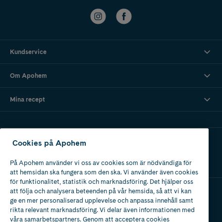
Kundservice
Om Apohem
Mina recept
Ladda ner vår app
Cookies på Apohem
På Apohem använder vi oss av cookies som är nödvändiga för
att hemsidan ska fungera som den ska. Vi använder även cookies
för funktionalitet, statistik och marknadsföring. Det hjälper oss
att följa och analysera beteenden på vår hemsida, så att vi kan
ge en mer personaliserad upplevelse och anpassa innehåll samt
Apotek med tillstånd
rikta relevant marknadsföring. Vi delar även informationen med
av Läkemedelsverket
våra samarbetspartners. Genom att acceptera cookies