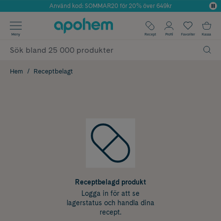
Använd kod: SOMMAR20 för 20% över 649kr
Årets Butik 2025 inom Skönhet
✓ Fri frakt
Meny
Recept
Profil
Favoriter
Kassa
✓ Rådgivning från farmaceuter & hudterapeuter
✓ Poäng på alla köp*
Hem
Receptbelagt
Receptbelagd produkt
Logga in för att se
lagerstatus och handla dina
recept.