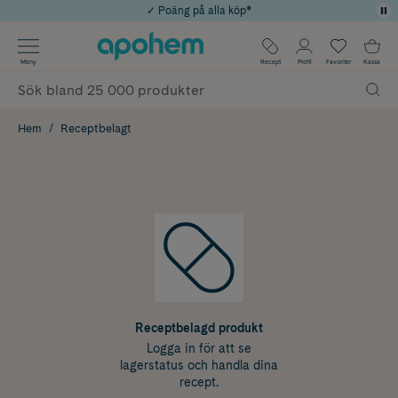
✓ Poäng på alla köp*
✓ Rådgivning från farmaceuter & hudterapeuter
Använd kod: SOMMAR20 för 20% över 649kr
Årets Butik 2025 inom Skönhet
✓ Fri frakt
Meny
Recept
Profil
Favoriter
Kassa
Hem
Receptbelagt
Receptbelagd produkt
Logga in för att se
lagerstatus och handla dina
recept.