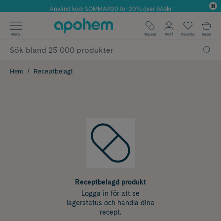
Använd kod: SOMMAR20 för 20% över 649kr
Årets Butik 2025 inom Skönhet
✓ Fri frakt
Meny
Recept
Profil
Favoriter
Kassa
✓ Rådgivning från farmaceuter & hudterapeuter
✓ Poäng på alla köp*
Hem
Receptbelagt
Receptbelagd produkt
Logga in för att se
lagerstatus och handla dina
recept.