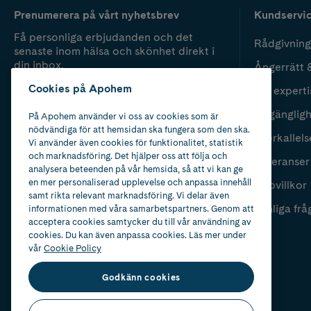
Prenumerera på vårt nyhetsbrev
Kundservi
Få personliga erbjudanden och det
Rådgivning
senaste inom hälsa och skönhet direkt i
din inbox.
Ångerrätt 
Cookies på Apohem
Vår experti
Fyll i mailadress
Skicka
Tillgänglig
På Apohem använder vi oss av cookies som är
nödvändiga för att hemsidan ska fungera som den ska.
Återkallels
Vi använder även cookies för funktionalitet, statistik
och marknadsföring. Det hjälper oss att följa och
Leveranser
analysera beteenden på vår hemsida, så att vi kan ge
en mer personaliserad upplevelse och anpassa innehåll
Köpvillkor
samt rikta relevant marknadsföring. Vi delar även
Vanliga frå
informationen med våra samarbetspartners. Genom att
acceptera cookies samtycker du till vår användning av
cookies. Du kan även anpassa cookies. Läs mer under
vår
Cookie Policy
Godkänn cookies