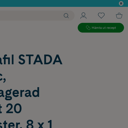
 köp*
Hämta ut recept
afil STADA
,
ragerad
t 20
ter, 8 x 1