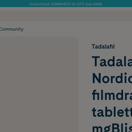
Använd kod: SOMMAR20 för 20% över 649kr
Årets Butik 2025 inom Skönhet
 frakt
✓ Rådgivning från farmaceuter & hudterapeuter
✓ Poäng på alla
Community
Tadalafil
Tadal
Nordic
filmd
tablet
mgBlis