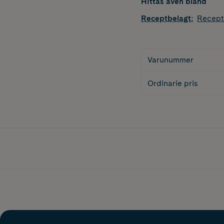
Hittas även bland
Receptbelagt
:
Recept
Varunummer
Ordinarie pris