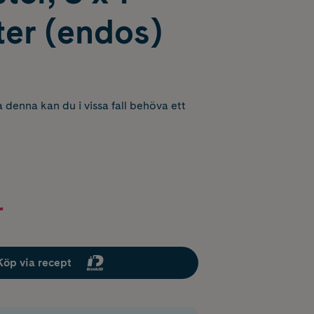
ter (endos)
 denna kan du i vissa fall behöva ett
r
Köp via recept