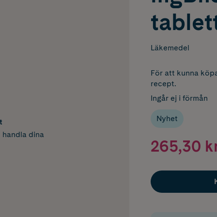
tablet
Läkemedel
För att kunna köpa
recept.
Ingår ej i förmån
Nyhet
t
h handla dina
265,30 k