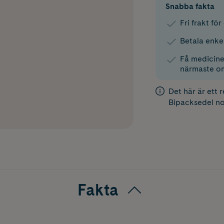
Snabba fakta
Fri frakt fö
Betala enke
Få medicinen
närmaste o
Det här är ett 
Bipacksedel
no
Fakta