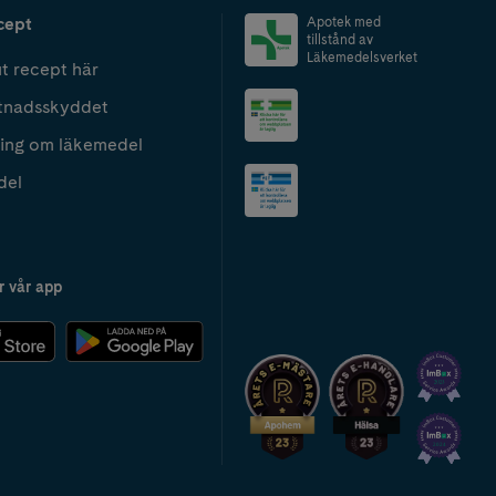
cept
Apotek med
tillstånd av
Läkemedelsverket
t recept här
tnadsskyddet
ing om läkemedel
del
r vår app
2024