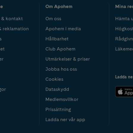
ce
Om Apohem
Mina re
 & kontakt
Om oss
Hämta u
& reklamation
Apohem i media
Högkos
s
Hållbarhet
Rådgivn
het
Club Apohem
Läkeme
er
Utmärkelser & priser
Jobba hos oss
Ladda ne
Cookies
gor
Dataskydd
Medlemsvillkor
Prissättning
Ladda ner vår app