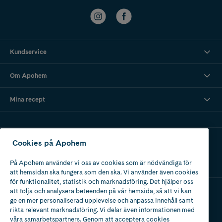
Kundservice
Om Apohem
Mina recept
Ladda ner vår app
Cookies på Apohem
På Apohem använder vi oss av cookies som är nödvändiga för
att hemsidan ska fungera som den ska. Vi använder även cookies
för funktionalitet, statistik och marknadsföring. Det hjälper oss
att följa och analysera beteenden på vår hemsida, så att vi kan
ge en mer personaliserad upplevelse och anpassa innehåll samt
Apotek med tillstånd
rikta relevant marknadsföring. Vi delar även informationen med
av Läkemedelsverket
våra samarbetspartners. Genom att acceptera cookies