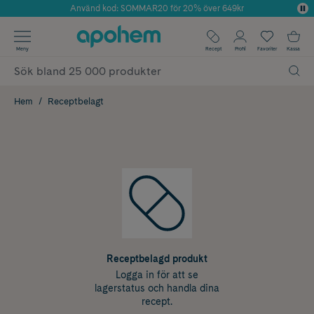
Använd kod: SOMMAR20 för 20% över 649kr
Årets Butik 2025 inom Skönhet
✓ Fri frakt
Meny
Recept
Profil
Favoriter
Kassa
✓ Rådgivning från farmaceuter & hudterapeuter
✓ Poäng på alla köp*
Hem
Receptbelagt
Receptbelagd produkt
Logga in för att se
lagerstatus och handla dina
recept.