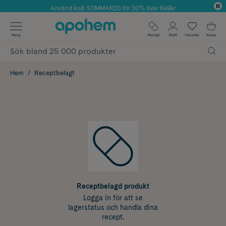
Använd kod: SOMMAR20 för 20% över 649kr
Årets Butik 2025 inom Skönhet
✓ Fri frakt
Meny
Recept
Profil
Favoriter
Kassa
✓ Rådgivning från farmaceuter & hudterapeuter
✓ Poäng på alla köp*
Hem
Receptbelagt
Receptbelagd produkt
Logga in för att se
lagerstatus och handla dina
recept.