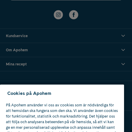
Kundservice
Om Apohem
Mina recept
Ladda ner vår app
Cookies på Apohem
På Apohem använder vi oss av cookies som är nödvändiga för
att hemsidan ska fungera som den ska. Vi använder även cookies
för funktionalitet, statistik och marknadsföring. Det hjälper oss
att följa och analysera beteenden på vår hemsida, så att vi kan
Apotek med tillstånd
ge en mer personaliserad upplevelse och anpassa innehåll samt
av Läkemedelsverket