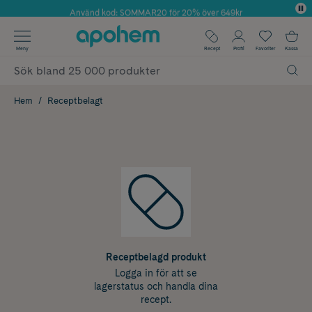
Använd kod: SOMMAR20 för 20% över 649kr
Årets Butik 2025 inom Skönhet
✓ Fri frakt
Meny
Recept
Profil
Favoriter
Kassa
✓ Rådgivning från farmaceuter & hudterapeuter
✓ Poäng på alla köp*
Hem
Receptbelagt
Receptbelagd produkt
Logga in för att se
lagerstatus och handla dina
recept.