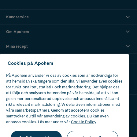
Kundservice
Om Apohem
Mina recept
Cookies på Apohem
Ladda ner vår app
På Apohem använder vi oss av cookies som är nödvändiga för
att hemsidan ska fungera som den ska. Vi använder även cookies
för funktionalitet, statistik och marknadsföring. Det hjälper oss
att följa och analysera beteenden på vår hemsida, så att vi kan
ge en mer personaliserad upplevelse och anpassa innehåll samt
rikta relevant marknadsföring. Vi delar även informationen med
våra samarbetspartners. Genom att acceptera cookies
Apotek med tillstånd
av Läkemedelsverket
samtycker du till vår användning av cookies. Du kan även
anpassa cookies. Läs mer under vår
Cookie Policy