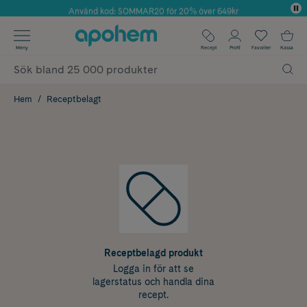
Använd kod: SOMMAR20 för 20% över 649kr
Årets Butik 2025 inom Skönhet
✓ Fri frakt
Meny
Recept
Profil
Favoriter
Kassa
✓ Rådgivning från farmaceuter & hudterapeuter
✓ Poäng på alla köp*
Hem
Receptbelagt
Receptbelagd produkt
Logga in för att se
lagerstatus och handla dina
recept.