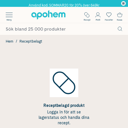
Använd kod: SOMMAR20 för 20% över 649kr
Årets Butik 2025 inom Skönhet
✓ Fri frakt
Meny
Recept
Profil
Favoriter
Kassa
✓ Rådgivning från farmaceuter & hudterapeuter
✓ Poäng på alla köp*
Hem
Receptbelagt
Receptbelagd produkt
Logga in för att se
lagerstatus och handla dina
recept.