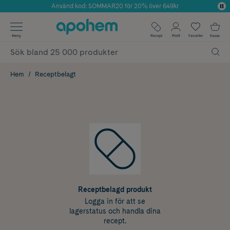
Använd kod: SOMMAR20 för 20% över 649kr
Årets Butik 2025 inom Skönhet
✓ Fri frakt
Meny
Recept
Profil
Favoriter
Kassa
✓ Rådgivning från farmaceuter & hudterapeuter
✓ Poäng på alla köp*
Hem
Receptbelagt
Receptbelagd produkt
Logga in för att se
lagerstatus och handla dina
recept.