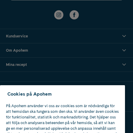
Kundservice
Om Apohem
Mina recept
Ladda ner vår app
Cookies på Apohem
På Apohem använder vi oss av cookies som är nödvändiga för
att hemsidan ska fungera som den ska. Vi använder även cookies
för funktionalitet, statistik och marknadsföring. Det hjälper oss
att följa och analysera beteenden på vår hemsida, så att vi kan
Apotek med tillstånd
ge en mer personaliserad upplevelse och anpassa innehåll samt
av Läkemedelsverket