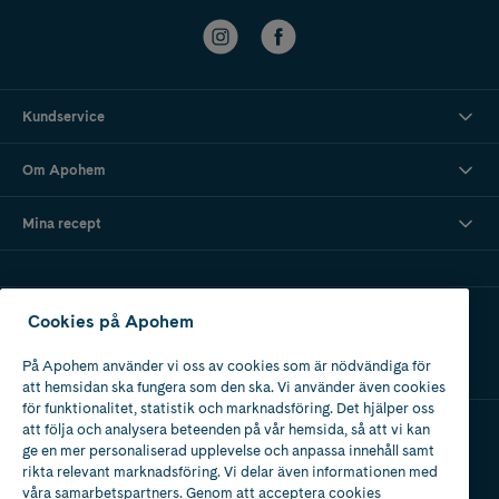
Kundservice
Om Apohem
Mina recept
Ladda ner vår app
Cookies på Apohem
På Apohem använder vi oss av cookies som är nödvändiga för
att hemsidan ska fungera som den ska. Vi använder även cookies
för funktionalitet, statistik och marknadsföring. Det hjälper oss
att följa och analysera beteenden på vår hemsida, så att vi kan
ge en mer personaliserad upplevelse och anpassa innehåll samt
Apotek med tillstånd
rikta relevant marknadsföring. Vi delar även informationen med
av Läkemedelsverket
våra samarbetspartners. Genom att acceptera cookies