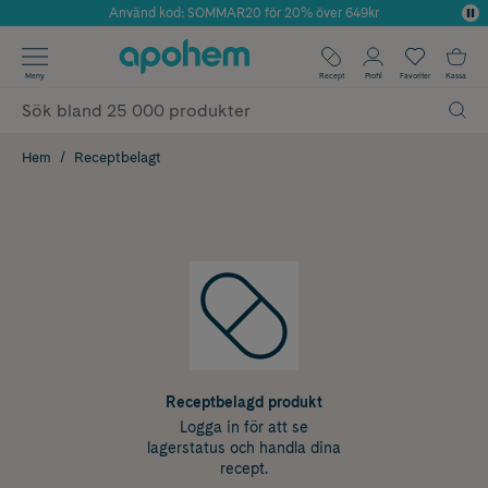
Använd kod: SOMMAR20 för 20% över 649kr
Årets Butik 2025 inom Skönhet
✓ Fri frakt
Meny
Recept
Profil
Favoriter
Kassa
✓ Rådgivning från farmaceuter & hudterapeuter
✓ Poäng på alla köp*
Hem
Receptbelagt
Receptbelagd produkt
Logga in för att se
lagerstatus och handla dina
recept.