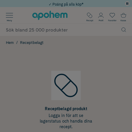
✓ Poäng på alla köp*
✓ Rådgivning från farmaceuter & hudterapeuter
Använd kod: SOMMAR20 för 20% över 649kr
Årets Butik 2025 inom Skönhet
✓ Fri frakt
Meny
Recept
Profil
Favoriter
Kassa
Hem
Receptbelagt
Receptbelagd produkt
Logga in för att se
lagerstatus och handla dina
recept.