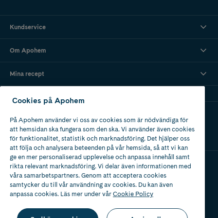
Kundservice
Om Apohem
Mina recept
Cookies på Apohem
Ladda ner vår app
På Apohem använder vi oss av cookies som är nödvändiga för
att hemsidan ska fungera som den ska. Vi använder även cookies
för funktionalitet, statistik och marknadsföring. Det hjälper oss
att följa och analysera beteenden på vår hemsida, så att vi kan
ge en mer personaliserad upplevelse och anpassa innehåll samt
rikta relevant marknadsföring. Vi delar även informationen med
våra samarbetspartners. Genom att acceptera cookies
Apotek med tillstånd
av Läkemedelsverket
samtycker du till vår användning av cookies. Du kan även
anpassa cookies. Läs mer under vår
Cookie Policy