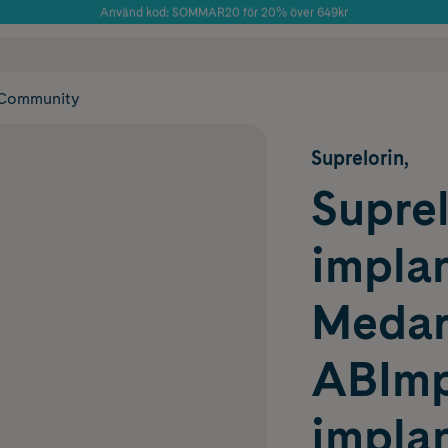
Använd kod: SOMMAR20 för 20% över 649kr
Årets Butik 2025 inom Skönhet
 frakt
✓ Rådgivning från farmaceuter & hudterapeuter
✓ Poäng på alla
Community
Suprelorin,
Suprel
implan
Meda
ABImp
implan