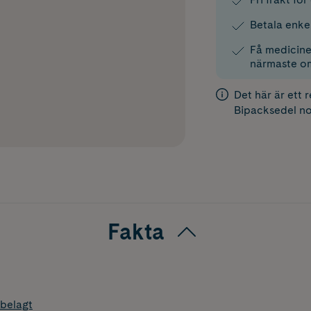
Betala enke
Få medicinen
närmaste o
Det här är ett 
Bipacksedel
no
Fakta
belagt