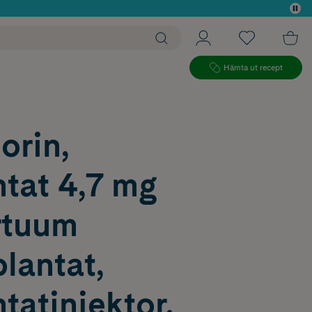
 köp*
Hämta ut recept
orin,
tat 4,7 mg
rtuum
lantat,
tatinjektor,