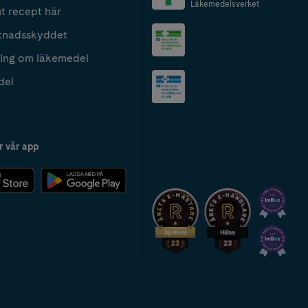
Läkemedelsverket
t recept här
tnadsskyddet
ing om läkemedel
del
r vår app
2024