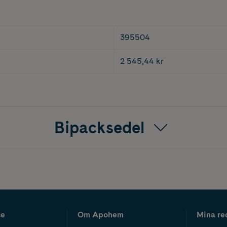
395504
2 545,44 kr
Bipacksedel
ce
Om Apohem
Mina re