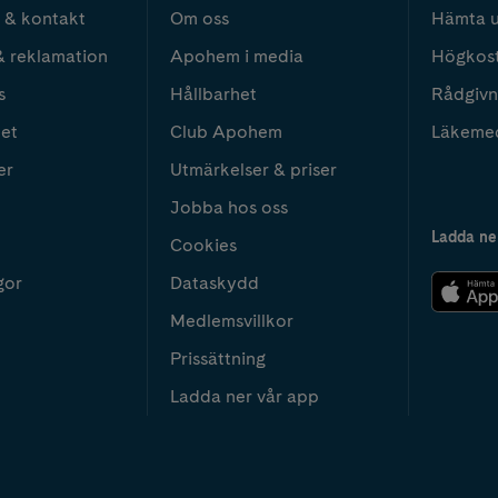
 & kontakt
Om oss
Hämta u
& reklamation
Apohem i media
Högkos
s
Hållbarhet
Rådgivn
het
Club Apohem
Läkeme
er
Utmärkelser & priser
Jobba hos oss
Ladda ne
Cookies
gor
Dataskydd
Medlemsvillkor
Prissättning
Ladda ner vår app