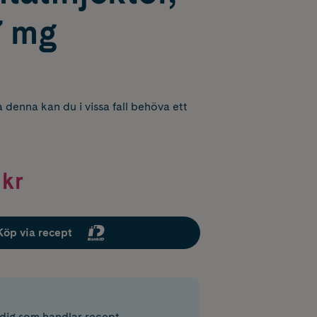
7 mg
 denna kan du i vissa fall behöva ett
 kr
Köp via recept
r dig som handlar recept.