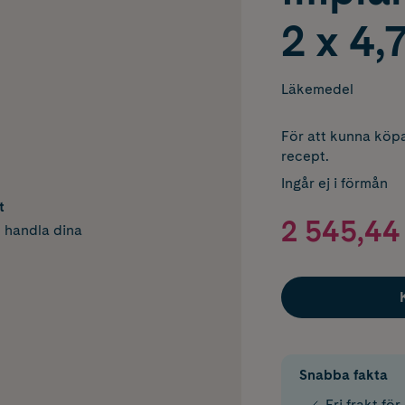
2 x 4,
Läkemedel
För att kunna köpa
recept.
Ingår ej i förmån
t
2 545,44
h handla dina
Snabba fakta
Fri frakt fö