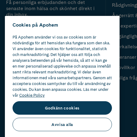
Få personliga erbjudanden och det
Rådgivning
senaste inom hälsa och skönhet direkt i
din inbox.
Ångerrätt 
Cookies på Apohem
Vår experti
Fyll i mailadress
Skicka
Tillgänglig
På Apohem använder vi oss av cookies som är
nödvändiga för att hemsidan ska fungera som den ska.
Återkallels
Vi använder även cookies för funktionalitet, statistik
och marknadsföring. Det hjälper oss att följa och
Leveranser
analysera beteenden på vår hemsida, så att vi kan ge
en mer personaliserad upplevelse och anpassa innehåll
Köpvillkor
samt rikta relevant marknadsföring. Vi delar även
Vanliga frå
informationen med våra samarbetspartners. Genom att
acceptera cookies samtycker du till vår användning av
cookies. Du kan även anpassa cookies. Läs mer under
vår
Cookie Policy
Godkänn cookies
Avvisa alla