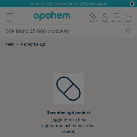
Använd kod: SOMMAR20 för 20% över 649kr
Årets Butik 2025 inom Skönhet
✓ Fri frakt
Meny
Recept
Profil
Favoriter
Kassa
✓ Rådgivning från farmaceuter & hudterapeuter
✓ Poäng på alla köp*
Hem
Receptbelagt
Receptbelagd produkt
Logga in för att se
lagerstatus och handla dina
recept.