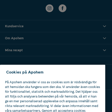
Kundservice
Om Apohem
Mina recept
Ladda ner vår app
Cookies på Apohem
På Apohem använder vi oss av cookies som är nödvändiga för
att hemsidan ska fungera som den ska. Vi använder även cookies
för funktionalitet, statistik och marknadsföring. Det hjälper oss
att följa och analysera beteenden på vår hemsida, så att vi kan
ge en mer personaliserad upplevelse och anpassa innehåll samt
Apotek med tillstånd
rikta relevant marknadsföring. Vi delar även informationen med
av Läkemedelsverket
våra samarbetspartners. Genom att acceptera cookies