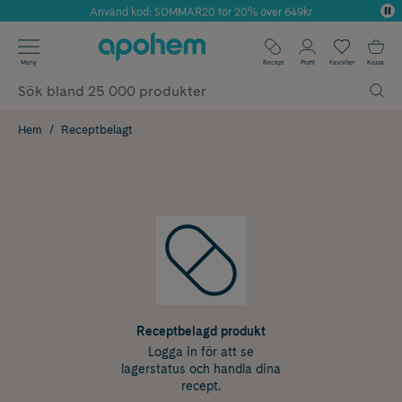
Använd kod: SOMMAR20 för 20% över 649kr
Årets Butik 2025 inom Skönhet
✓ Fri frakt
Meny
Recept
Profil
Favoriter
Kassa
✓ Rådgivning från farmaceuter & hudterapeuter
✓ Poäng på alla köp*
Hem
Receptbelagt
Receptbelagd produkt
Logga in för att se
lagerstatus och handla dina
recept.