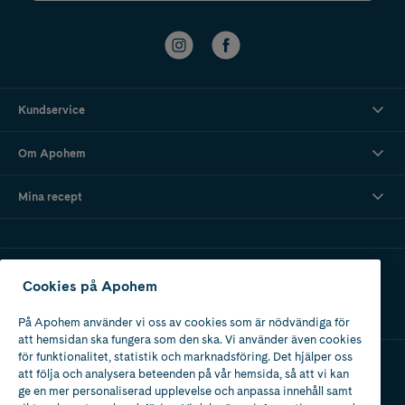
Kundservice
Om Apohem
Mina recept
Ladda ner vår app
Cookies på Apohem
På Apohem använder vi oss av cookies som är nödvändiga för
att hemsidan ska fungera som den ska. Vi använder även cookies
för funktionalitet, statistik och marknadsföring. Det hjälper oss
att följa och analysera beteenden på vår hemsida, så att vi kan
Apotek med tillstånd
ge en mer personaliserad upplevelse och anpassa innehåll samt
av Läkemedelsverket