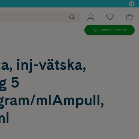
 köp*
Hämta ut recept
a, inj-vätska,
g 5
gram/mlAmpull,
ml