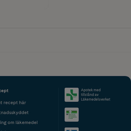
cept
Apotek med
tillstånd av
Läkemedelsverket
t recept här
tnadsskyddet
ing om läkemedel