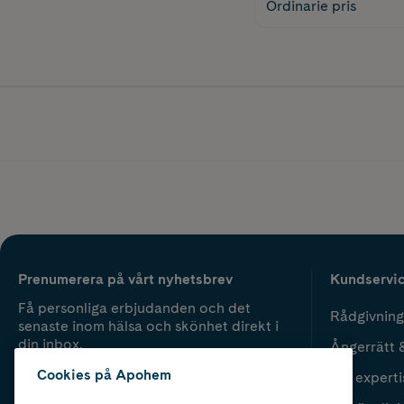
Ordinarie pris
Prenumerera på vårt nyhetsbrev
Kundservi
Få personliga erbjudanden och det
Rådgivning
senaste inom hälsa och skönhet direkt i
din inbox.
Ångerrätt 
Cookies på Apohem
Vår experti
Fyll i mailadress
Skicka