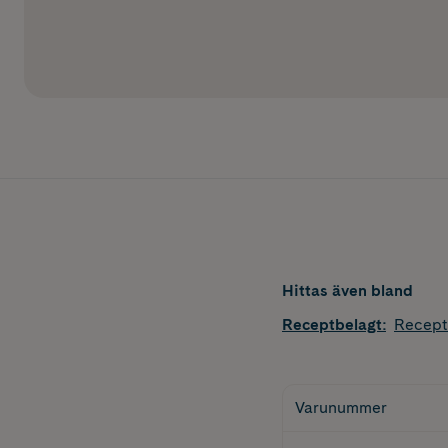
Hittas även bland
Receptbelagt
:
Recept
Varunummer