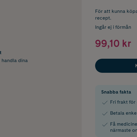
För att kunna köpa
recept.
Ingår ej i förmån
99,10 kr
t
h handla dina
Snabba fakta
Fri frakt fö
Betala enke
Få medicinen
närmaste o