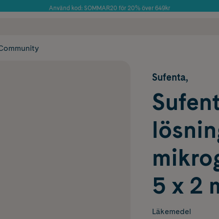
Använd kod: SOMMAR20 för 20% över 649kr
Årets Butik 2025 inom Skönhet
 frakt
✓ Rådgivning från farmaceuter & hudterapeuter
✓ Poäng på alla
Community
Sufenta,
Sufent
lösnin
mikro
5 x 2 
Läkemedel