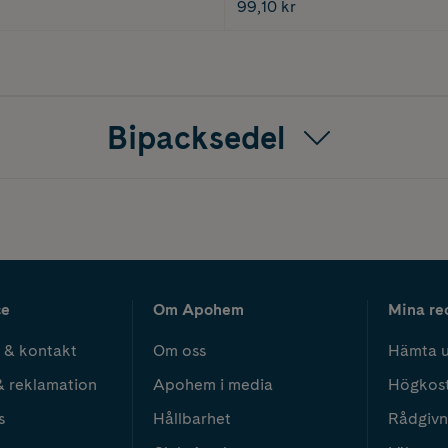
99,10 kr
Bipacksedel
ce
Om Apohem
Mina re
 & kontakt
Om oss
Hämta u
& reklamation
Apohem i media
Högkos
s
Hållbarhet
Rådgivn