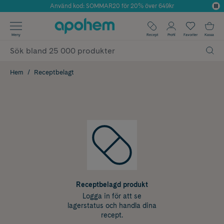
Använd kod: SOMMAR20 för 20% över 649kr
Årets Butik 2025 inom Skönhet
✓ Fri frakt
Meny
Recept
Profil
Favoriter
Kassa
✓ Rådgivning från farmaceuter & hudterapeuter
✓ Poäng på alla köp*
Hem
Receptbelagt
Receptbelagd produkt
Logga in för att se
lagerstatus och handla dina
recept.