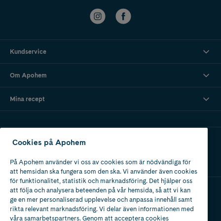
Kundservice
Om Apohem
Mina recept
Ladda ner vår app
Cookies på Apohem
På Apohem använder vi oss av cookies som är nödvändiga för
att hemsidan ska fungera som den ska. Vi använder även cookies
för funktionalitet, statistik och marknadsföring. Det hjälper oss
att följa och analysera beteenden på vår hemsida, så att vi kan
ge en mer personaliserad upplevelse och anpassa innehåll samt
Apotek med tillstånd
rikta relevant marknadsföring. Vi delar även informationen med
av Läkemedelsverket
våra samarbetspartners. Genom att acceptera cookies