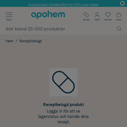
Använd kod: SOMMAR20 för 20% över 649kr
Årets Butik 2025 inom Skönhet
✓ Fri frakt
Meny
Recept
Profil
Favoriter
Kassa
✓ Rådgivning från farmaceuter & hudterapeuter
✓ Poäng på alla köp*
Hem
Receptbelagt
Receptbelagd produkt
Logga in för att se
lagerstatus och handla dina
recept.