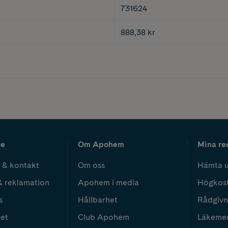
731624
888,38 kr
ce
Om Apohem
Mina re
 & kontakt
Om oss
Hämta u
& reklamation
Apohem i media
Högkos
s
Hållbarhet
Rådgivn
het
Club Apohem
Läkeme