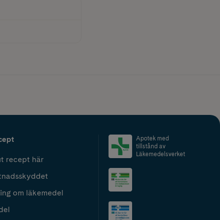
cept
Apotek med
tillstånd av
Läkemedelsverket
t recept här
tnadsskyddet
ing om läkemedel
del