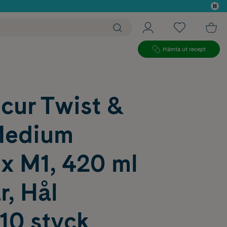
 köp*
Hämta ut recept
cur Twist &
Medium
x M1, 420 ml
, Hål
0 styck