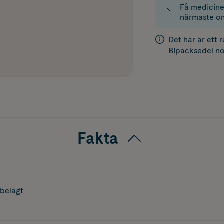
Få medicinen
närmaste o
Det här är ett 
Bipacksedel
no
Fakta
belagt