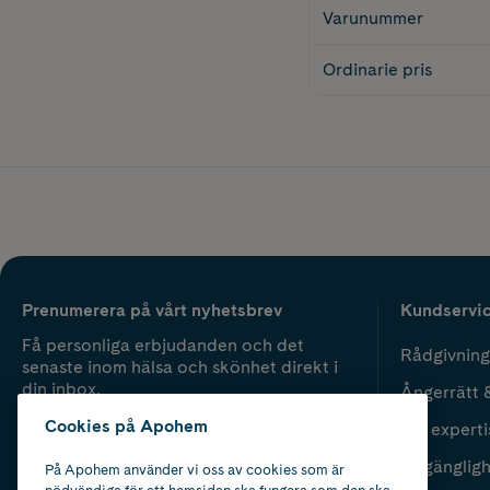
Varunummer
Ordinarie pris
Prenumerera på vårt nyhetsbrev
Kundservi
Få personliga erbjudanden och det
Rådgivning
senaste inom hälsa och skönhet direkt i
din inbox.
Ångerrätt 
Cookies på Apohem
Vår experti
Fyll i mailadress
Skicka
Tillgänglig
På Apohem använder vi oss av cookies som är