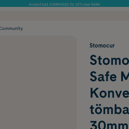
Använd kod: SOMMAR20 för 20% över 649kr
Årets Butik 2025 inom Skönhet
 frakt
✓ Rådgivning från farmaceuter & hudterapeuter
✓ Poäng på alla
Community
Stomocur
Stomo
Safe 
Konve
tömbar
30mm1